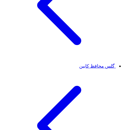
گلس محافظ کابین