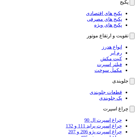
پکیج
پکیج های اقتصادی
پکیج های مصرفی
پکیج های ویژه
تقویت و ارتقاع موتور
انواع هدرز
رم ایر
کیت مکش
فیلتر اسپرت
مکمل سوخت
جلوبندی
قطعات جلوبندی
پک جلوبندی
چراغ اسپرت
چراغ اسپرت ال 90
چراغ اسپرت پراید 111 و 132
چراغ اسپرت پژو 206 و 207