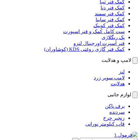
کمک فنر تیبا
کمک فنر دنا
کمک فنر سمند
کمک فنر ساینا
کمک فنر کوییک
ست کامل کمک و فنر اسپورت
پک ریگلاژی
فنر اسپرت اورجینال لنزو
کمک فنر گازی روغنی KDS (کوشاوران)
لامپ و هدلایت
لنز
لامپ سوپر زرد
هدلایت
لوازم جانبی
برف پاکن
سردنده
زنجیر چرخ
قاب کیلومتر نورانی