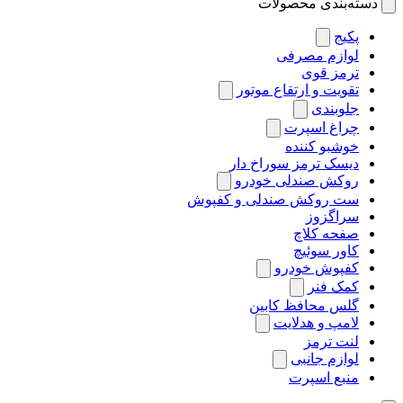
دسته‌بندی محصولات
پکیج
لوازم مصرفی
ترمز قوی
تقویت و ارتقاع موتور
جلوبندی
چراغ اسپرت
خوشبو کننده
دیسک ترمز سوراخ دار
روکش صندلی خودرو
ست روکش صندلی و کفپوش
سراگزوز
صفحه کلاچ
کاور سوئیچ
کفپوش خودرو
کمک فنر
گلس محافظ کابین
لامپ و هدلایت
لنت ترمز
لوازم جانبی
منبع اسپرت