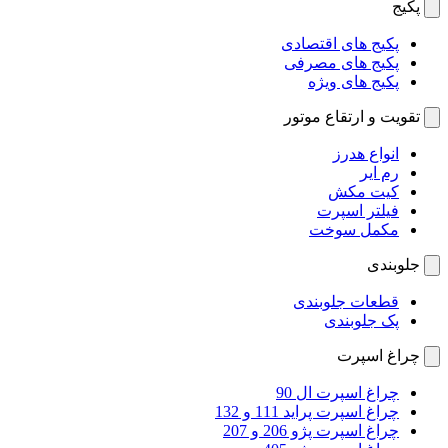
پکیج
پکیج های اقتصادی
پکیج های مصرفی
پکیج های ویژه
تقویت و ارتقاع موتور
انواع هدرز
رم ایر
کیت مکش
فیلتر اسپرت
مکمل سوخت
جلوبندی
قطعات جلوبندی
پک جلوبندی
چراغ اسپرت
چراغ اسپرت ال 90
چراغ اسپرت پراید 111 و 132
چراغ اسپرت پژو 206 و 207