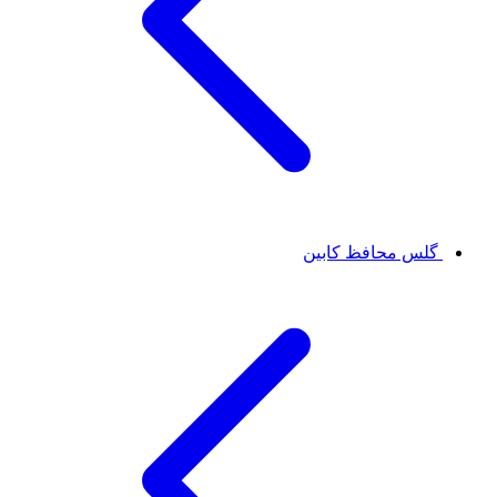
گلس محافظ کابین