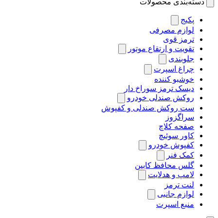
دسته‌بندی محصولات
پکیج
لوازم مصرفی
ترمز قوی
تقویت و ارتقاع موتور
جلوبندی
چراغ اسپرت
خوشبو کننده
دیسک ترمز سوراخ دار
روکش صندلی خودرو
ست روکش صندلی و کفپوش
سراگزوز
صفحه کلاچ
کاور سوئیچ
کفپوش خودرو
کمک فنر
گلس محافظ کابین
لامپ و هدلایت
لنت ترمز
لوازم جانبی
منبع اسپرت