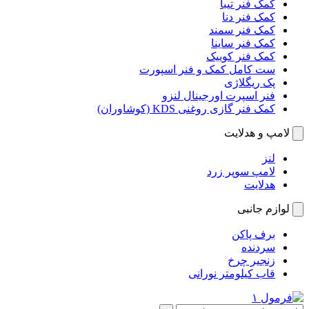
کمک فنر تیبا
کمک فنر دنا
کمک فنر سمند
کمک فنر ساینا
کمک فنر کوییک
ست کامل کمک و فنر اسپورت
پک ریگلاژی
فنر اسپرت اورجینال لنزو
کمک فنر گازی روغنی KDS (کوشاوران)
لامپ و هدلایت
لنز
لامپ سوپر زرد
هدلایت
لوازم جانبی
برف پاکن
سردنده
زنجیر چرخ
قاب کیلومتر نورانی