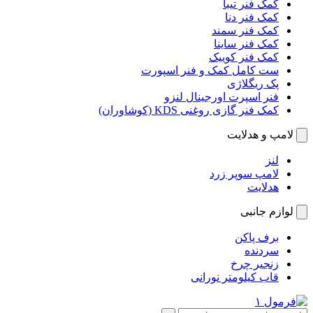
کمک فنر تیبا
کمک فنر دنا
کمک فنر سمند
کمک فنر ساینا
کمک فنر کوییک
ست کامل کمک و فنر اسپورت
پک ریگلاژی
فنر اسپرت اورجینال لنزو
کمک فنر گازی روغنی KDS (کوشاوران)
لامپ و هدلایت
لنز
لامپ سوپر زرد
هدلایت
لوازم جانبی
برف پاکن
سردنده
زنجیر چرخ
قاب کیلومتر نورانی