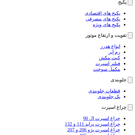
پکیج
پکیج های اقتصادی
پکیج های مصرفی
پکیج های ویژه
تقویت و ارتقاع موتور
انواع هدرز
رم ایر
کیت مکش
فیلتر اسپرت
مکمل سوخت
جلوبندی
قطعات جلوبندی
پک جلوبندی
چراغ اسپرت
چراغ اسپرت ال 90
چراغ اسپرت پراید 111 و 132
چراغ اسپرت پژو 206 و 207