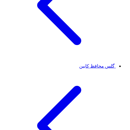
گلس محافظ کابین