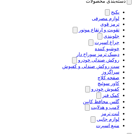
دسته‌بندی محصولات
پکیج
لوازم مصرفی
ترمز قوی
تقویت و ارتقاع موتور
جلوبندی
چراغ اسپرت
خوشبو کننده
دیسک ترمز سوراخ دار
روکش صندلی خودرو
ست روکش صندلی و کفپوش
سراگزوز
صفحه کلاچ
کاور سوئیچ
کفپوش خودرو
کمک فنر
گلس محافظ کابین
لامپ و هدلایت
لنت ترمز
لوازم جانبی
منبع اسپرت