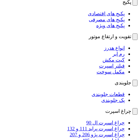
پکیج
پکیج های اقتصادی
پکیج های مصرفی
پکیج های ویژه
تقویت و ارتقاع موتور
انواع هدرز
رم ایر
کیت مکش
فیلتر اسپرت
مکمل سوخت
جلوبندی
قطعات جلوبندی
پک جلوبندی
چراغ اسپرت
چراغ اسپرت ال 90
چراغ اسپرت پراید 111 و 132
چراغ اسپرت پژو 206 و 207