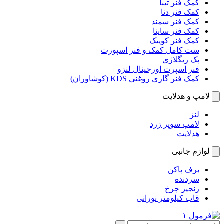
کمک فنر تیبا
کمک فنر دنا
کمک فنر سمند
کمک فنر ساینا
کمک فنر کوییک
ست کامل کمک و فنر اسپورت
پک ریگلاژی
فنر اسپرت اورجینال لنزو
کمک فنر گازی روغنی KDS (کوشاوران)
لامپ و هدلایت
لنز
لامپ سوپر زرد
هدلایت
لوازم جانبی
برف پاکن
سردنده
زنجیر چرخ
قاب کیلومتر نورانی