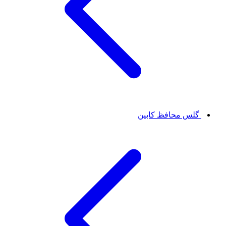
گلس محافظ کابین