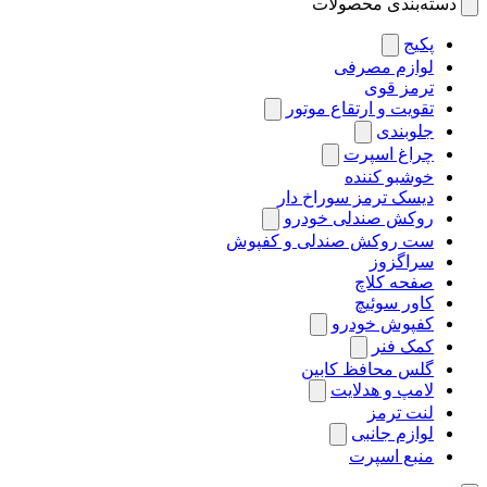
دسته‌بندی محصولات
پکیج
لوازم مصرفی
ترمز قوی
تقویت و ارتقاع موتور
جلوبندی
چراغ اسپرت
خوشبو کننده
دیسک ترمز سوراخ دار
روکش صندلی خودرو
ست روکش صندلی و کفپوش
سراگزوز
صفحه کلاچ
کاور سوئیچ
کفپوش خودرو
کمک فنر
گلس محافظ کابین
لامپ و هدلایت
لنت ترمز
لوازم جانبی
منبع اسپرت