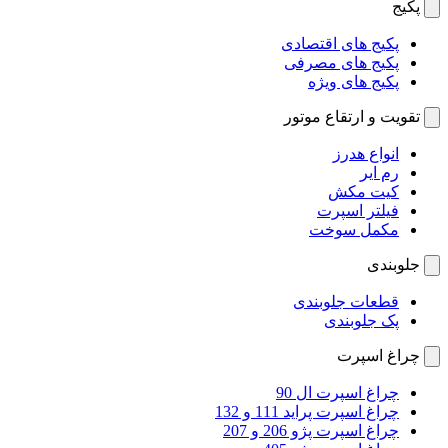
پکیج
پکیج های اقتصادی
پکیج های مصرفی
پکیج های ویژه
تقویت و ارتقاع موتور
انواع هدرز
رم ایر
کیت مکش
فیلتر اسپرت
مکمل سوخت
جلوبندی
قطعات جلوبندی
پک جلوبندی
چراغ اسپرت
چراغ اسپرت ال 90
چراغ اسپرت پراید 111 و 132
چراغ اسپرت پژو 206 و 207