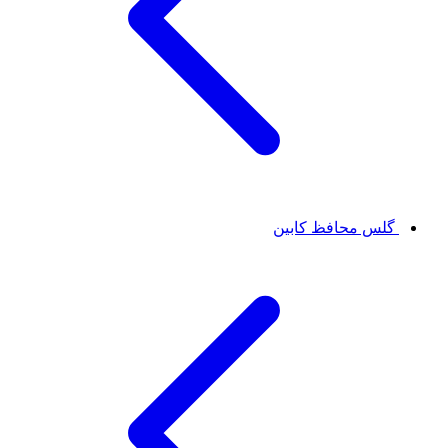
گلس محافظ کابین