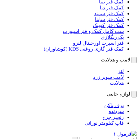
کمک فنر تیبا
کمک فنر دنا
کمک فنر سمند
کمک فنر ساینا
کمک فنر کوییک
ست کامل کمک و فنر اسپورت
پک ریگلاژی
فنر اسپرت اورجینال لنزو
کمک فنر گازی روغنی KDS (کوشاوران)
لامپ و هدلایت
لنز
لامپ سوپر زرد
هدلایت
لوازم جانبی
برف پاکن
سردنده
زنجیر چرخ
قاب کیلومتر نورانی