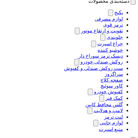
دسته‌بندی محصولات
پکیج
لوازم مصرفی
ترمز قوی
تقویت و ارتقاع موتور
جلوبندی
چراغ اسپرت
خوشبو کننده
دیسک ترمز سوراخ دار
روکش صندلی خودرو
ست روکش صندلی و کفپوش
سراگزوز
صفحه کلاچ
کاور سوئیچ
کفپوش خودرو
کمک فنر
گلس محافظ کابین
لامپ و هدلایت
لنت ترمز
لوازم جانبی
منبع اسپرت