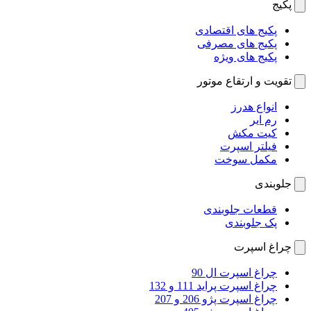
پکیج
پکیج های اقتصادی
پکیج های مصرفی
پکیج های ویژه
تقویت و ارتقاع موتور
انواع هدرز
رم ایر
کیت مکش
فیلتر اسپرت
مکمل سوخت
جلوبندی
قطعات جلوبندی
پک جلوبندی
چراغ اسپرت
چراغ اسپرت ال 90
چراغ اسپرت پراید 111 و 132
چراغ اسپرت پژو 206 و 207