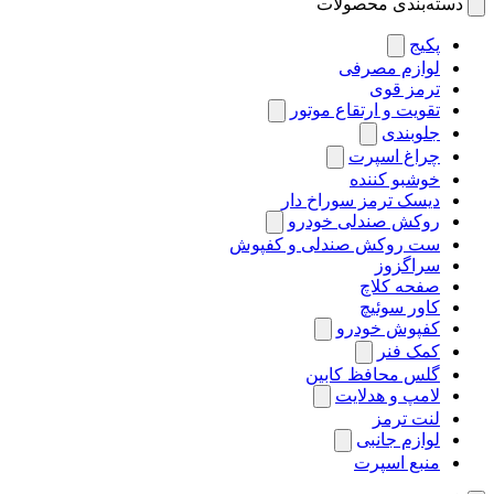
دسته‌بندی محصولات
پکیج
لوازم مصرفی
ترمز قوی
تقویت و ارتقاع موتور
جلوبندی
چراغ اسپرت
خوشبو کننده
دیسک ترمز سوراخ دار
روکش صندلی خودرو
ست روکش صندلی و کفپوش
سراگزوز
صفحه کلاچ
کاور سوئیچ
کفپوش خودرو
کمک فنر
گلس محافظ کابین
لامپ و هدلایت
لنت ترمز
لوازم جانبی
منبع اسپرت