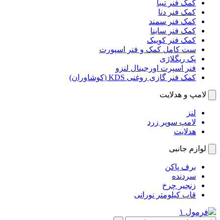
کمک فنر تیبا
کمک فنر دنا
کمک فنر سمند
کمک فنر ساینا
کمک فنر کوییک
ست کامل کمک و فنر اسپورت
پک ریگلاژی
فنر اسپرت اورجینال لنزو
کمک فنر گازی روغنی KDS (کوشاوران)
لامپ و هدلایت
لنز
لامپ سوپر زرد
هدلایت
لوازم جانبی
برف پاکن
سردنده
زنجیر چرخ
قاب کیلومتر نورانی