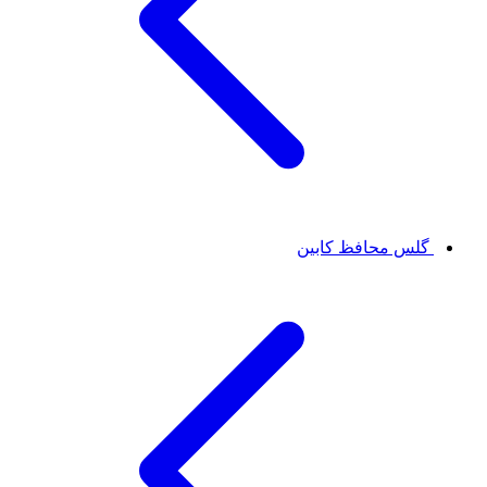
گلس محافظ کابین