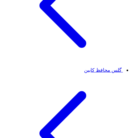
گلس محافظ کابین