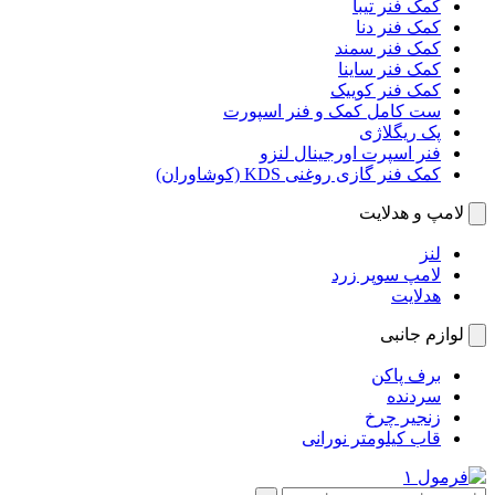
کمک فنر تیبا
کمک فنر دنا
کمک فنر سمند
کمک فنر ساینا
کمک فنر کوییک
ست کامل کمک و فنر اسپورت
پک ریگلاژی
فنر اسپرت اورجینال لنزو
کمک فنر گازی روغنی KDS (کوشاوران)
لامپ و هدلایت
لنز
لامپ سوپر زرد
هدلایت
لوازم جانبی
برف پاکن
سردنده
زنجیر چرخ
قاب کیلومتر نورانی