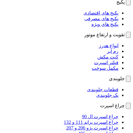
پکیج
پکیج های اقتصادی
پکیج های مصرفی
پکیج های ویژه
تقویت و ارتقاع موتور
انواع هدرز
رم ایر
کیت مکش
فیلتر اسپرت
مکمل سوخت
جلوبندی
قطعات جلوبندی
پک جلوبندی
چراغ اسپرت
چراغ اسپرت ال 90
چراغ اسپرت پراید 111 و 132
چراغ اسپرت پژو 206 و 207