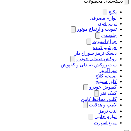
دسته‌بندی محصولات
پکیج
لوازم مصرفی
ترمز قوی
تقویت و ارتقاع موتور
جلوبندی
چراغ اسپرت
خوشبو کننده
دیسک ترمز سوراخ دار
روکش صندلی خودرو
ست روکش صندلی و کفپوش
سراگزوز
صفحه کلاچ
کاور سوئیچ
کفپوش خودرو
کمک فنر
گلس محافظ کابین
لامپ و هدلایت
لنت ترمز
لوازم جانبی
منبع اسپرت