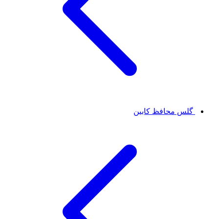
گلس محافظ کابین