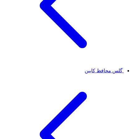
گلس محافظ کابین