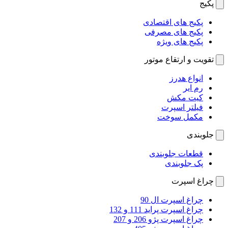
پکیج
پکیج های اقتصادی
پکیج های مصرفی
پکیج های ویژه
تقویت و ارتقاع موتور
انواع هدرز
رم ایر
کیت مکش
فیلتر اسپرت
مکمل سوخت
جلوبندی
قطعات جلوبندی
پک جلوبندی
چراغ اسپرت
چراغ اسپرت ال 90
چراغ اسپرت پراید 111 و 132
چراغ اسپرت پژو 206 و 207