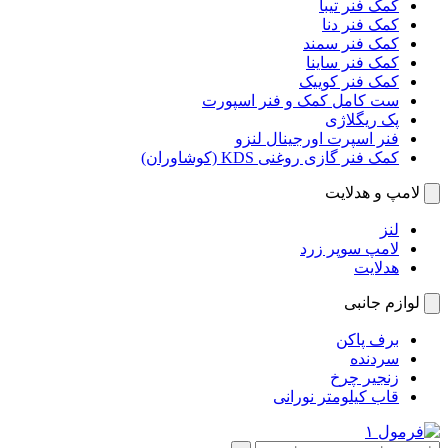
کمک فنر تیبا
کمک فنر دنا
کمک فنر سمند
کمک فنر ساینا
کمک فنر کوییک
ست کامل کمک و فنر اسپورت
پک ریگلاژی
فنر اسپرت اورجینال لنزو
کمک فنر گازی روغنی KDS (کوشاوران)
لامپ و هدلایت
لنز
لامپ سوپر زرد
هدلایت
لوازم جانبی
برف پاکن
سردنده
زنجیر چرخ
قاب کیلومتر نورانی