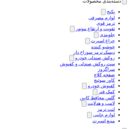
دسته‌بندی محصولات
پکیج
لوازم مصرفی
ترمز قوی
تقویت و ارتقاع موتور
جلوبندی
چراغ اسپرت
خوشبو کننده
دیسک ترمز سوراخ دار
روکش صندلی خودرو
ست روکش صندلی و کفپوش
سراگزوز
صفحه کلاچ
کاور سوئیچ
کفپوش خودرو
کمک فنر
گلس محافظ کابین
لامپ و هدلایت
لنت ترمز
لوازم جانبی
منبع اسپرت