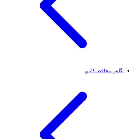
گلس محافظ کابین