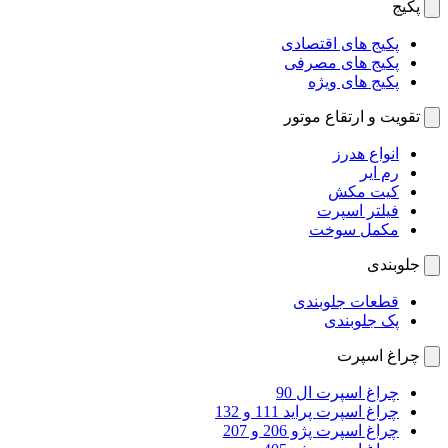
پکیج
پکیج های اقتصادی
پکیج های مصرفی
پکیج های ویژه
تقویت و ارتقاع موتور
انواع هدرز
رم ایر
کیت مکش
فیلتر اسپرت
مکمل سوخت
جلوبندی
قطعات جلوبندی
پک جلوبندی
چراغ اسپرت
چراغ اسپرت ال 90
چراغ اسپرت پراید 111 و 132
چراغ اسپرت پژو 206 و 207