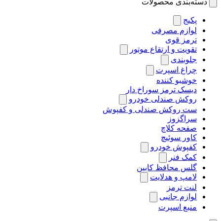
دسته‌بندی محصولات
پکیج
لوازم مصرفی
ترمز قوی
تقویت و ارتقاع موتور
جلوبندی
چراغ اسپرت
خوشبو کننده
دیسک ترمز سوراخ دار
روکش صندلی خودرو
ست روکش صندلی و کفپوش
سراگزوز
صفحه کلاچ
کاور سوئیچ
کفپوش خودرو
کمک فنر
گلس محافظ کابین
لامپ و هدلایت
لنت ترمز
لوازم جانبی
منبع اسپرت