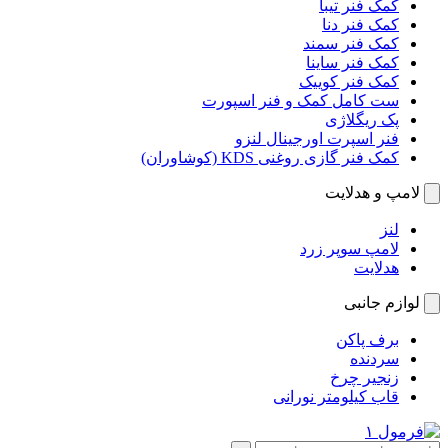
کمک فنر تیبا
کمک فنر دنا
کمک فنر سمند
کمک فنر ساینا
کمک فنر کوییک
ست کامل کمک و فنر اسپورت
پک ریگلاژی
فنر اسپرت اورجینال لنزو
کمک فنر گازی روغنی KDS (کوشاوران)
لامپ و هدلایت
لنز
لامپ سوپر زرد
هدلایت
لوازم جانبی
برف پاکن
سردنده
زنجیر چرخ
قاب کیلومتر نورانی