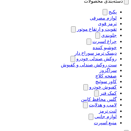
دسته‌بندی محصولات
پکیج
لوازم مصرفی
ترمز قوی
تقویت و ارتقاع موتور
جلوبندی
چراغ اسپرت
خوشبو کننده
دیسک ترمز سوراخ دار
روکش صندلی خودرو
ست روکش صندلی و کفپوش
سراگزوز
صفحه کلاچ
کاور سوئیچ
کفپوش خودرو
کمک فنر
گلس محافظ کابین
لامپ و هدلایت
لنت ترمز
لوازم جانبی
منبع اسپرت