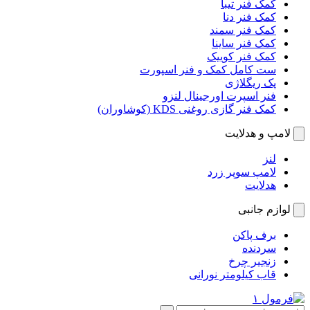
کمک فنر تیبا
کمک فنر دنا
کمک فنر سمند
کمک فنر ساینا
کمک فنر کوییک
ست کامل کمک و فنر اسپورت
پک ریگلاژی
فنر اسپرت اورجینال لنزو
کمک فنر گازی روغنی KDS (کوشاوران)
لامپ و هدلایت
لنز
لامپ سوپر زرد
هدلایت
لوازم جانبی
برف پاکن
سردنده
زنجیر چرخ
قاب کیلومتر نورانی