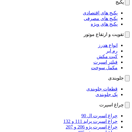
پکیج
پکیج های اقتصادی
پکیج های مصرفی
پکیج های ویژه
تقویت و ارتقاع موتور
انواع هدرز
رم ایر
کیت مکش
فیلتر اسپرت
مکمل سوخت
جلوبندی
قطعات جلوبندی
پک جلوبندی
چراغ اسپرت
چراغ اسپرت ال 90
چراغ اسپرت پراید 111 و 132
چراغ اسپرت پژو 206 و 207