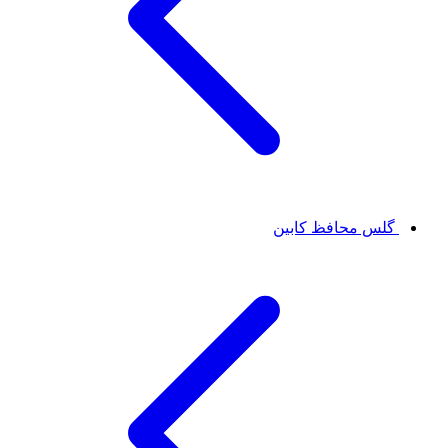
گلس محافظ کابین