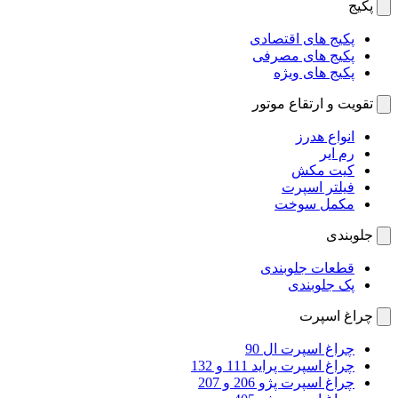
پکیج
پکیج های اقتصادی
پکیج های مصرفی
پکیج های ویژه
تقویت و ارتقاع موتور
انواع هدرز
رم ایر
کیت مکش
فیلتر اسپرت
مکمل سوخت
جلوبندی
قطعات جلوبندی
پک جلوبندی
چراغ اسپرت
چراغ اسپرت ال 90
چراغ اسپرت پراید 111 و 132
چراغ اسپرت پژو 206 و 207