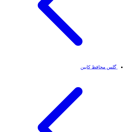
گلس محافظ کابین