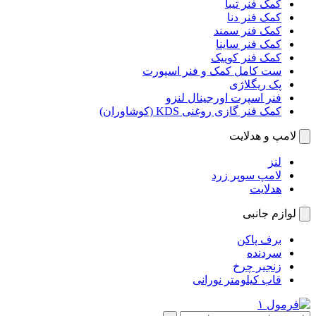
کمک فنر تیبا
کمک فنر دنا
کمک فنر سمند
کمک فنر ساینا
کمک فنر کوییک
ست کامل کمک و فنر اسپورت
پک ریگلاژی
فنر اسپرت اورجینال لنزو
کمک فنر گازی روغنی KDS (کوشاوران)
لامپ و هدلایت
لنز
لامپ سوپر زرد
هدلایت
لوازم جانبی
برف پاکن
سردنده
زنجیر چرخ
قاب کیلومتر نورانی