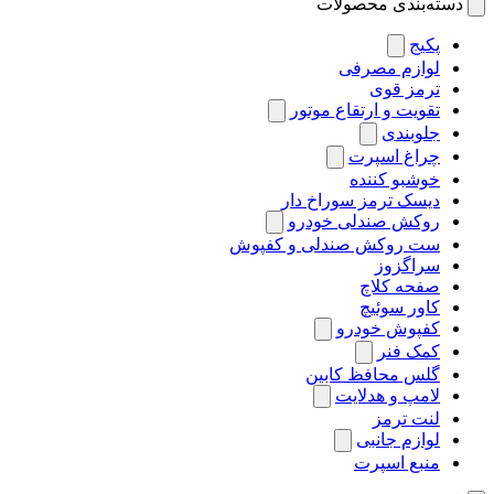
دسته‌بندی محصولات
پکیج
لوازم مصرفی
ترمز قوی
تقویت و ارتقاع موتور
جلوبندی
چراغ اسپرت
خوشبو کننده
دیسک ترمز سوراخ دار
روکش صندلی خودرو
ست روکش صندلی و کفپوش
سراگزوز
صفحه کلاچ
کاور سوئیچ
کفپوش خودرو
کمک فنر
گلس محافظ کابین
لامپ و هدلایت
لنت ترمز
لوازم جانبی
منبع اسپرت