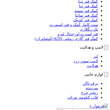
کمک فنر تیبا
کمک فنر دنا
کمک فنر سمند
کمک فنر ساینا
کمک فنر کوییک
ست کامل کمک و فنر اسپورت
پک ریگلاژی
فنر اسپرت اورجینال لنزو
کمک فنر گازی روغنی KDS (کوشاوران)
لامپ و هدلایت
لنز
لامپ سوپر زرد
هدلایت
لوازم جانبی
برف پاکن
سردنده
زنجیر چرخ
قاب کیلومتر نورانی