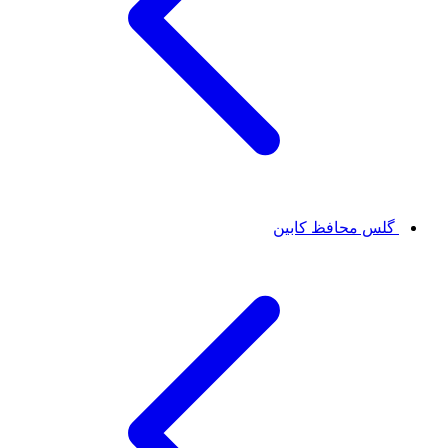
گلس محافظ کابین