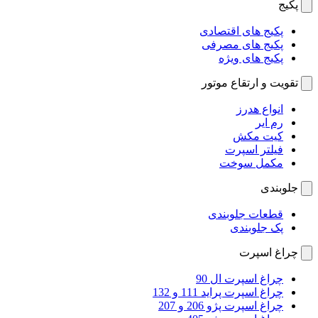
پکیج
پکیج های اقتصادی
پکیج های مصرفی
پکیج های ویژه
تقویت و ارتقاع موتور
انواع هدرز
رم ایر
کیت مکش
فیلتر اسپرت
مکمل سوخت
جلوبندی
قطعات جلوبندی
پک جلوبندی
چراغ اسپرت
چراغ اسپرت ال 90
چراغ اسپرت پراید 111 و 132
چراغ اسپرت پژو 206 و 207