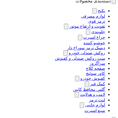
دسته‌بندی محصولات
پکیج
لوازم مصرفی
ترمز قوی
تقویت و ارتقاع موتور
جلوبندی
چراغ اسپرت
خوشبو کننده
دیسک ترمز سوراخ دار
روکش صندلی خودرو
ست روکش صندلی و کفپوش
سراگزوز
صفحه کلاچ
کاور سوئیچ
کفپوش خودرو
کمک فنر
گلس محافظ کابین
لامپ و هدلایت
لنت ترمز
لوازم جانبی
منبع اسپرت