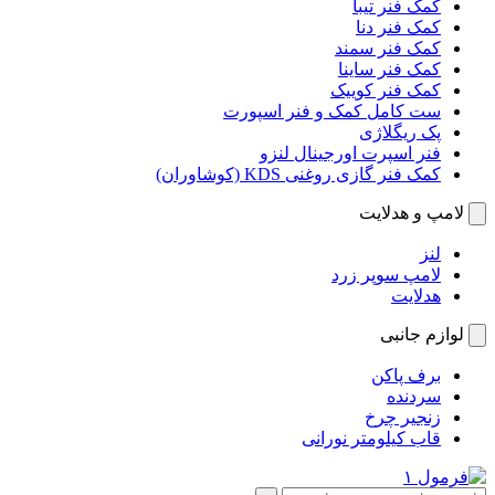
کمک فنر تیبا
کمک فنر دنا
کمک فنر سمند
کمک فنر ساینا
کمک فنر کوییک
ست کامل کمک و فنر اسپورت
پک ریگلاژی
فنر اسپرت اورجینال لنزو
کمک فنر گازی روغنی KDS (کوشاوران)
لامپ و هدلایت
لنز
لامپ سوپر زرد
هدلایت
لوازم جانبی
برف پاکن
سردنده
زنجیر چرخ
قاب کیلومتر نورانی