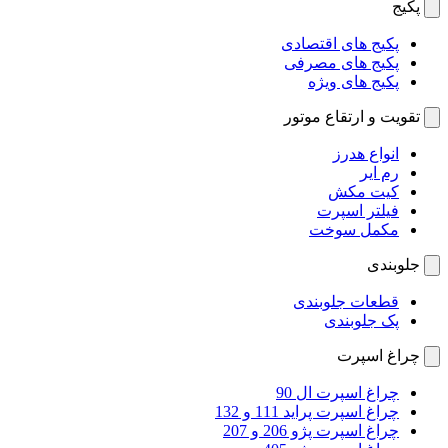
پکیج
پکیج های اقتصادی
پکیج های مصرفی
پکیج های ویژه
تقویت و ارتقاع موتور
انواع هدرز
رم ایر
کیت مکش
فیلتر اسپرت
مکمل سوخت
جلوبندی
قطعات جلوبندی
پک جلوبندی
چراغ اسپرت
چراغ اسپرت ال 90
چراغ اسپرت پراید 111 و 132
چراغ اسپرت پژو 206 و 207