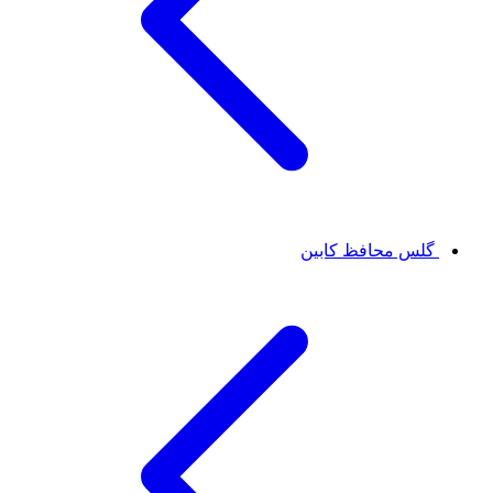
گلس محافظ کابین