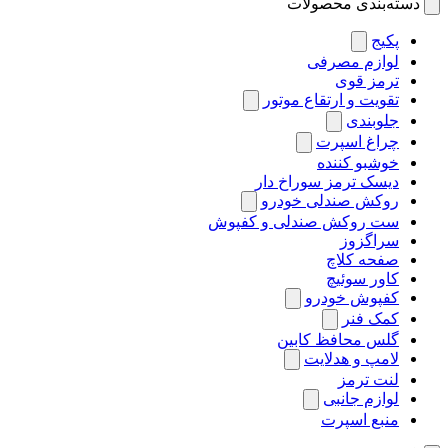
دسته‌بندی محصولات
پکیج
لوازم مصرفی
ترمز قوی
تقویت و ارتقاع موتور
جلوبندی
چراغ اسپرت
خوشبو کننده
دیسک ترمز سوراخ دار
روکش صندلی خودرو
ست روکش صندلی و کفپوش
سراگزوز
صفحه کلاچ
کاور سوئیچ
کفپوش خودرو
کمک فنر
گلس محافظ کابین
لامپ و هدلایت
لنت ترمز
لوازم جانبی
منبع اسپرت