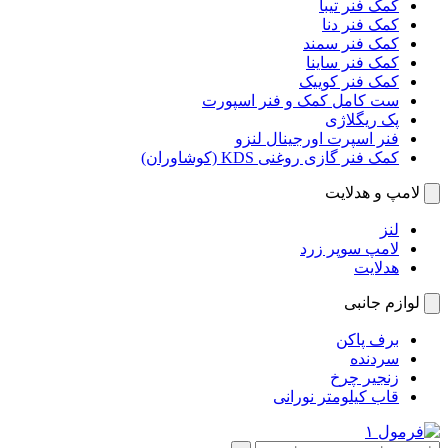
کمک فنر تیبا
کمک فنر دنا
کمک فنر سمند
کمک فنر ساینا
کمک فنر کوییک
ست کامل کمک و فنر اسپورت
پک ریگلاژی
فنر اسپرت اورجینال لنزو
کمک فنر گازی روغنی KDS (کوشاوران)
لامپ و هدلایت
لنز
لامپ سوپر زرد
هدلایت
لوازم جانبی
برف پاکن
سردنده
زنجیر چرخ
قاب کیلومتر نورانی