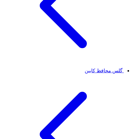
گلس محافظ کابین