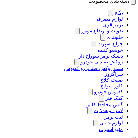
دسته‌بندی محصولات
پکیج
لوازم مصرفی
ترمز قوی
تقویت و ارتقاع موتور
جلوبندی
چراغ اسپرت
خوشبو کننده
دیسک ترمز سوراخ دار
روکش صندلی خودرو
ست روکش صندلی و کفپوش
سراگزوز
صفحه کلاچ
کاور سوئیچ
کفپوش خودرو
کمک فنر
گلس محافظ کابین
لامپ و هدلایت
لنت ترمز
لوازم جانبی
منبع اسپرت