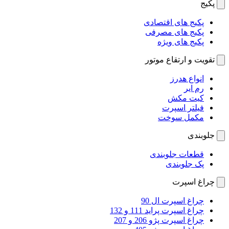
پکیج
پکیج های اقتصادی
پکیج های مصرفی
پکیج های ویژه
تقویت و ارتقاع موتور
انواع هدرز
رم ایر
کیت مکش
فیلتر اسپرت
مکمل سوخت
جلوبندی
قطعات جلوبندی
پک جلوبندی
چراغ اسپرت
چراغ اسپرت ال 90
چراغ اسپرت پراید 111 و 132
چراغ اسپرت پژو 206 و 207